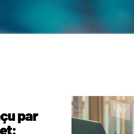
çu par
et: