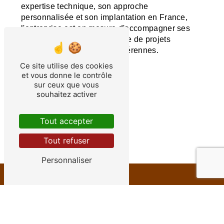
expertise technique, son approche
personnalisée et son implantation en France,
l'entreprise est en mesure d'accompagner ses
clients dans la mise en œuvre de projets
d'automatisation réussis et pérennes.
Ce site utilise des cookies
et vous donne le contrôle
Contactez-nous
sur ceux que vous
souhaitez activer
En savoir plus
Tout accepter
Tout refuser
Personnaliser