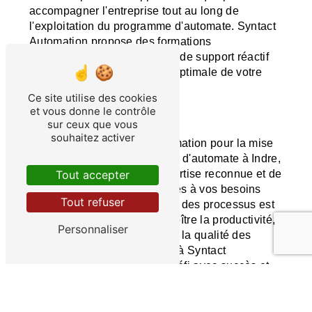
accompagner l'entreprise tout au long de
l'exploitation du programme d'automate. Syntact
Automation propose des formations
personnalisées et un service de support réactif
pour garantir une utilisation optimale de votre
programme d'automate.
Ce site utilise des cookies
et vous donne le contrôle
CONCLUSION
sur ceux que vous
souhaitez activer
En choisissant Syntact Automation pour la mise
en place de votre programme d'automate à Indre,
Tout accepter
vous bénéficierez d'une expertise reconnue et de
solutions sur mesure adaptées à vos besoins
Tout refuser
spécifiques. L'automatisation des processus est
un levier essentiel pour accroître la productivité,
Personnaliser
réduire les coûts et améliorer la qualité des
opérations. Faites confiance à Syntact
Automation pour relever ce défi avec succès et
tirer le meilleur parti de l'automatisation
industrielle dans votre entreprise à Indre.