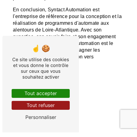
En conclusion, Syntact Automation est
l'entreprise de référence pour la conception et la
réalisation de programmes d'automate aux
alentours de Loire-Atlantique. Avec son
expertise, son savoir-faire et son engagement
envers ses clients, Syntact Automation est le
partenaire idéal pour accompagner les
entreprises dans leur transition vers
Ce site utilise des cookies
l'automatisation industrielle.
et vous donne le contrôle
sur ceux que vous
souhaitez activer
Contactez-nous
Tout accepter
En savoir plus
Tout refuser
Personnaliser